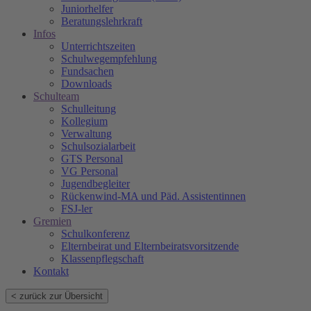
Juniorhelfer
Beratungslehrkraft
Infos
Unterrichtszeiten
Schulwegempfehlung
Fundsachen
Downloads
Schulteam
Schulleitung
Kollegium
Verwaltung
Schulsozialarbeit
GTS Personal
VG Personal
Jugendbegleiter
Rückenwind-MA und Päd. Assistentinnen
FSJ-ler
Gremien
Schulkonferenz
Elternbeirat und Elternbeiratsvorsitzende
Klassenpflegschaft
Kontakt
< zurück zur Übersicht