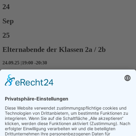
24
Sep
25
Elternabende der Klassen 2a / 2b
24.09.25
|
19:00
-
20:30
Veranstaltungsort
Hans-Thoma-Schule Gaggenau
Schulstraße 3
76571
Gaggenau
Termine
Hans-Thoma-Schule Gaggenau